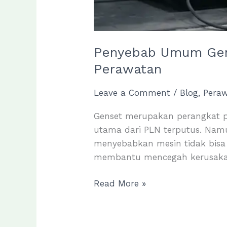
Penyebab Umum Gens
Perawatan
Leave a Comment
/
Blog
,
Pera
Genset merupakan perangkat pe
utama dari PLN terputus. Nam
menyebabkan mesin tidak bisa 
membantu mencegah kerusakan 
Penyebab
Read More »
Umum
Genset
Tidak