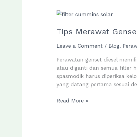
Tips Merawat Genset
Leave a Comment
/
Blog
,
Pera
Perawatan genset diesel memili
atau diganti dan semua filter 
spasmodik harus diperiksa kelo
yang datang pertama sesuai d
Tips
Read More »
Merawat
Genset
Perawatan
Filter