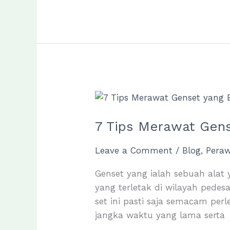
Troubleshooting
Pada
Genset
Yang
Baik
Dan
Benar
7 Tips Merawat Gens
Leave a Comment
/
Blog
,
Pera
Genset yang ialah sebuah alat
yang terletak di wilayah pedesa
set ini pasti saja semacam pe
jangka waktu yang lama serta