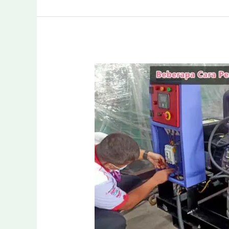
Hidup
dan
Daya
Hilang:
Panduan
Lengkap
Perawatan