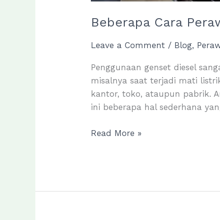
Beberapa Cara Pera
Leave a Comment
/
Blog
,
Pera
Penggunaan genset diesel sanga
misalnya saat terjadi mati list
kantor, toko, ataupun pabrik.
ini beberapa hal sederhana ya
Beberapa
Read More »
Cara
Perawatan
Genset
Diesel
Bagi
Pengguna