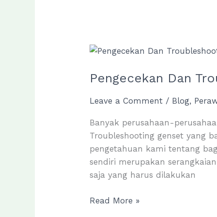
Oli
Pengecekan Dan Tro
Leave a Comment
/
Blog
,
Pera
Banyak perusahaan-perusahaan
Troubleshooting genset yang b
pengetahuan kami tentang baga
sendiri merupakan serangkaian
saja yang harus dilakukan
Pengecekan
Read More »
Dan