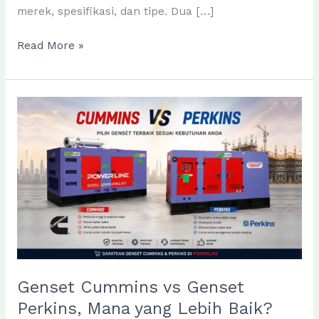
merek, spesifikasi, dan tipe. Dua […]
Harga
Read More »
Genset
Murah
untuk
Berbagai
Tipe
Genset Cummins vs Genset
Perkins, Mana yang Lebih Baik?