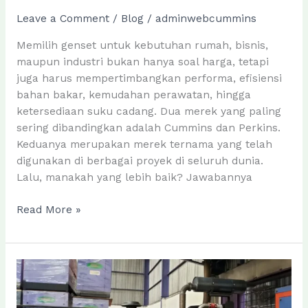
Leave a Comment
/
Blog
/
adminwebcummins
Memilih genset untuk kebutuhan rumah, bisnis,
maupun industri bukan hanya soal harga, tetapi
juga harus mempertimbangkan performa, efisiensi
bahan bakar, kemudahan perawatan, hingga
ketersediaan suku cadang. Dua merek yang paling
sering dibandingkan adalah Cummins dan Perkins.
Keduanya merupakan merek ternama yang telah
digunakan di berbagai proyek di seluruh dunia.
Lalu, manakah yang lebih baik? Jawabannya
Genset
Read More »
Cummins
vs
Genset
Perkins,
Mana
yang