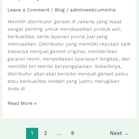
Leave a Comment
/
Blog
/
adminwebcummins
Memilih distributor genset di Jakarta yang tepat
sangat penting untuk mendapatkan produk asli,
berkualitas, serta layanan purna jual yang
memuaskan. Distributor yang memiliki reputasi baik
biasanya menjual genset original, memberikan
garansi resmi, menyediakan sparepart lengkap, dan
memiliki tim teknisi berpengalaman. Sebaliknya,
distributor abal-abal berisiko menjual genset palsu
atau berkualitas rendah yang justru merugikan
Anda di
Cara
Read More »
Memilih
Distributor
Genset
Jakarta
1
2
…
9
Next
→