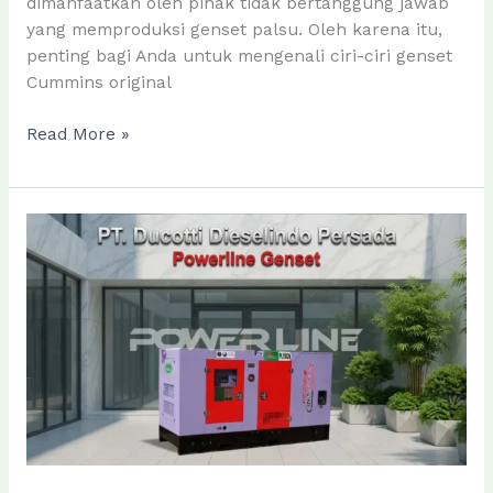
dimanfaatkan oleh pihak tidak bertanggung jawab
yang memproduksi genset palsu. Oleh karena itu,
penting bagi Anda untuk mengenali ciri-ciri genset
Cummins original
Menghindari
Read More »
Genset
Cummins
Palsu:
Kenali
4
Ciri
Genset
Cummins
Original