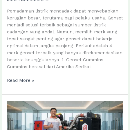
Pemadaman listrik mendadak dapat menyebabkan
kerugian besar, terutama bagi pelaku usaha. Genset
menjadi solusi terbaik sebagai sumber listrik
cadangan yang andal. Namun, memilih merk yang
tepat sangat penting agar genset dapat bekerja
optimal dalam jangka panjang. Berikut adalah 4
merk genset terbaik yang banyak direkomendasikan
beserta keunggulannya. 1. Genset Cummins
Cummins berasal dari Amerika Serikat
4
Read More »
Merk
Genset
Terbaik
yang
Direkomendasikan
Sebelum
Membeli