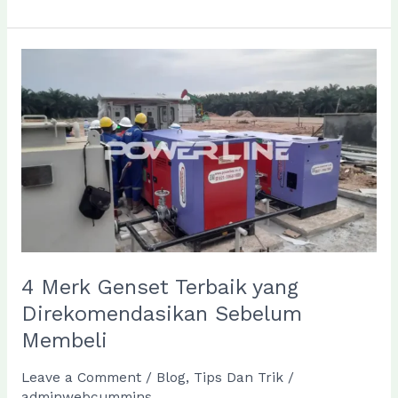
Lebih
Dalam
Tentang
Genset
Listrik
dan
Cara
Kerjanya
4 Merk Genset Terbaik yang
Direkomendasikan Sebelum
Membeli
Leave a Comment
/
Blog
,
Tips Dan Trik
/
adminwebcummins