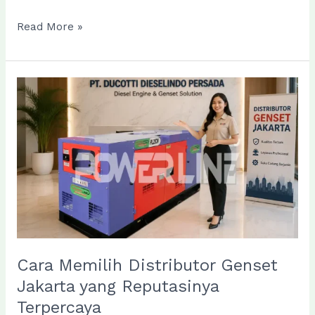
2
Read More »
Kelebihan
Utama
Genset
Silent
Cummins
yang
Bisa
Anda
Dapatkan
di
Powerline
Cara Memilih Distributor Genset
Jakarta yang Reputasinya
Terpercaya