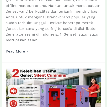
offline maupun online. Namun, untuk mendapatkan
genset yang berkualitas dan terjamin, penting bagi
Anda untuk mengenal brand-brand populer yang
sudah terbukti unggul. Berikut beberapa merek
genset ternama yang sering tersedia di distributor
generator resmi di Indonesia. 1. Genset Isuzu Isuzu
merupakan salah
Brand
Read More »
Populer
Genset
yang
Banyak
Dijumpai
di
Distributor
Generator
Terpercaya