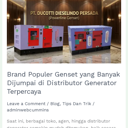
Terbaik
dengan
Harga
Kompetitif
dari
Powerline
Brand Populer Genset yang Banyak
Dijumpai di Distributor Generator
Terpercaya
Leave a Comment
/
Blog
,
Tips Dan Trik
/
adminwebcummins
Saat ini, berbagai toko, agen, hingga distributor
generator semakin mudah ditemukan, baik secara