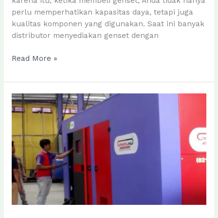
karena itu, ketika membeli genset, Anda tidak hanya
perlu memperhatikan kapasitas daya, tetapi juga
kualitas komponen yang digunakan. Saat ini banyak
distributor menyediakan genset dengan
Komponen-
Read More »
Komponen
Penting
pada
Genset
dan
Fungsinya