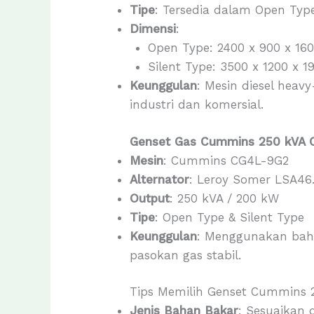
Tipe
: Tersedia dalam Open Typ
Dimensi
:
Open Type: 2400 x 900 x 1
Silent Type: 3500 x 1200 x 
Keunggulan
: Mesin diesel heav
industri dan komersial.
Genset Gas Cummins 250 kVA 
Mesin
: Cummins CG4L-9G2
Alternator
: Leroy Somer LSA46
Output
: 250 kVA / 200 kW
Tipe
: Open Type & Silent Type
Keunggulan
: Menggunakan baha
pasokan gas stabil.
Tips Memilih Genset Cummins 
Jenis Bahan Bakar
: Sesuaikan 