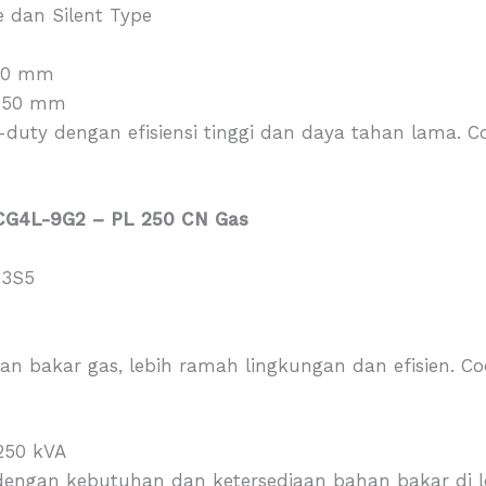
e dan Silent Type
600 mm
1950 mm
y-duty dengan efisiensi tinggi dan daya tahan lama.
CG4L-9G2 – PL 250 CN Gas
.3S5
n bakar gas, lebih ramah lingkungan dan efisien. C
250 kVA
dengan kebutuhan dan ketersediaan bahan bakar di l