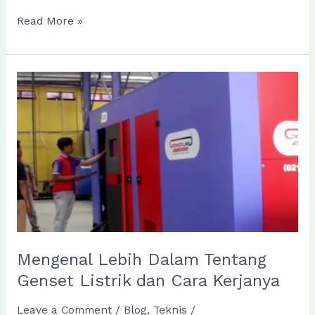
Komponen-
Read More »
Komponen
Penting
pada
Genset
dan
Fungsinya
Mengenal Lebih Dalam Tentang
Genset Listrik dan Cara Kerjanya
Leave a Comment
/
Blog
,
Teknis
/