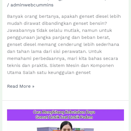
/
adminwebcummins
Banyak orang bertanya, apakah genset diesel lebih
mudah dirawat dibandingkan genset bensin?
Jawabannya tidak selalu mutlak, namun untuk
penggunaan jangka panjang dan beban berat,
genset diesel memang cenderung lebih sederhana
dan tahan lama dari sisi perawatan. Untuk
memahami perbedaannya, mari kita bahas secara
teknis dan praktis. Sistem Mesin dan Komponen
Utama Salah satu keunggulan genset
Apakah
Read More »
Merawat
Genset
Diesel
Lebih
Mudah
Dibanding