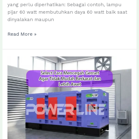
yang perlu diperhatikan: Sebagai contoh, lampu
pijar 60 watt membutuhkan daya 60 watt baik saat
dinyalakan maupun
Cara
Read More »
Menghitung
Kebutuhan
Daya
Genset
Listrik
Saat
Listrik
Padam