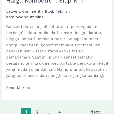
Harga Kompetitif, Siap Kirim
Leave a Comment
/
Blog
,
Teknis
/
adminwebcummins
Genset telah menjadi kebutuhan penting dalam
berbagai sektor, mulai dari rumah tinggal, kantor,
hingga industri berskala besar. Sebagai sumber
energi cadangan, genset membantu memastikan
pasokan listrik tetap stabil ketika terjadi
pemadaman. Saat ini, pilihan genset semakin
beragam, termasuk genset portable berukuran kecil
yang mudah dipindahkan. Namun, untuk kebutuhan
yang lebih besar dan penggunaan jangka panjang,
Jual
Read More »
Genset
Cummins
250
KVA
1
2
…
4
Next
→