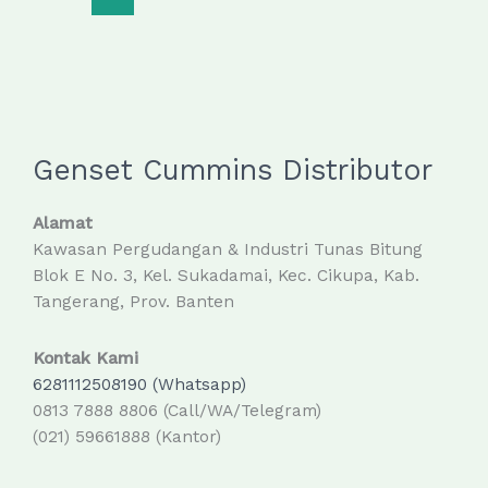
Original
–
Spesifikasi
Lengkap,
Harga
Kompetitif,
Genset Cummins Distributor
Siap
Kirim
Alamat
Kawasan Pergudangan & Industri Tunas Bitung
Blok E No. 3, Kel. Sukadamai, Kec. Cikupa, Kab.
Tangerang, Prov. Banten
Kontak Kami
6281112508190 (Whatsapp)
0813 7888 8806 (Call/WA/Telegram)
(021) 59661888 (Kantor)