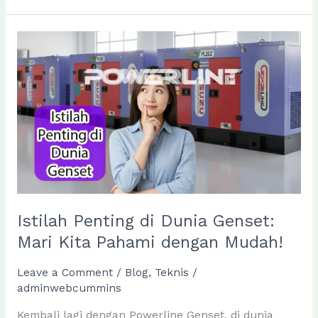
Genset
Agar
Tidak
Mudah
Berkarat
dan
Lebih
Awet
Istilah Penting di Dunia Genset:
Mari Kita Pahami dengan Mudah!
Leave a Comment
/
Blog
,
Teknis
/
adminwebcummins
Kembali lagi dengan Powerline Genset, di dunia