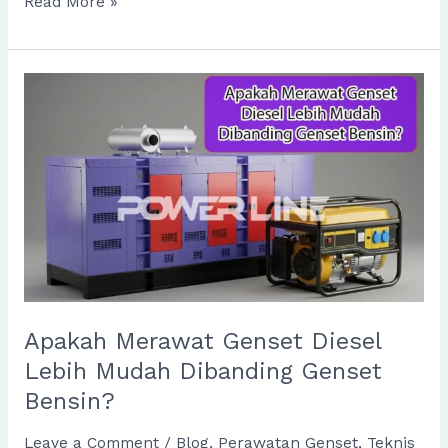
8
Read More »
Cara
Merawat
Genset
Agar
Awet
dan
Tetap
Optimal
Digunakan
Apakah Merawat Genset Diesel
Lebih Mudah Dibanding Genset
Bensin?
Leave a Comment
/
Blog
,
Perawatan Genset
,
Teknis