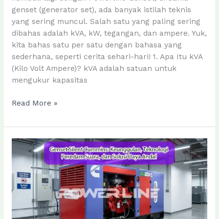
genset (generator set), ada banyak istilah teknis
yang sering muncul. Salah satu yang paling sering
dibahas adalah kVA, kW, tegangan, dan ampere. Yuk,
kita bahas satu per satu dengan bahasa yang
sederhana, seperti cerita sehari-hari! 1. Apa Itu kVA
(Kilo Volt Ampere)? kVA adalah satuan untuk
mengukur kapasitas
Istilah
Read More »
Penting
di
Dunia
Genset:
Mari
Kita
Pahami
dengan
Mudah!