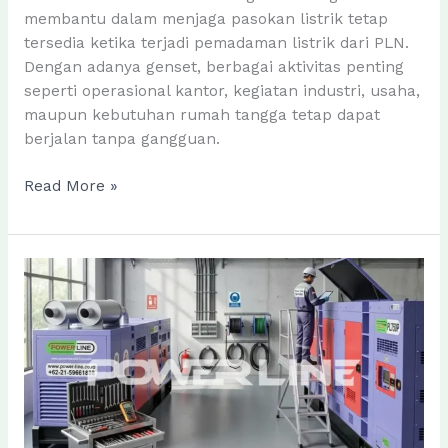
membantu dalam menjaga pasokan listrik tetap
tersedia ketika terjadi pemadaman listrik dari PLN.
Dengan adanya genset, berbagai aktivitas penting
seperti operasional kantor, kegiatan industri, usaha,
maupun kebutuhan rumah tangga tetap dapat
berjalan tanpa gangguan.
Pentingnya
Read More »
Menggunakan
Jasa
Service
Genset
untuk
Menjaga
Performa
Mesin