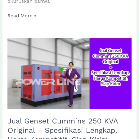
diluruskan bahwa
Genset
Read More »
Silent
Cummins:
Keunggulan,
Teknologi
Peredam
Suara,
dan
Solusi
Daya
Andal
Jual Genset Cummins 250 KVA
Original – Spesifikasi Lengkap,