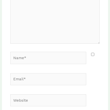
Name*
Email*
Website