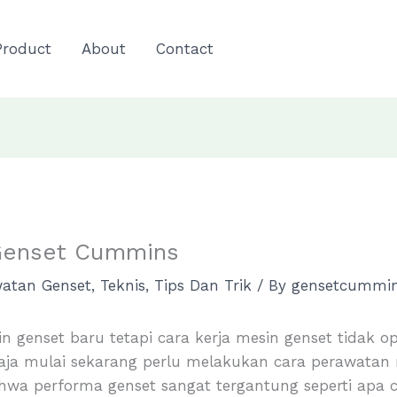
Product
About
Contact
Genset Cummins
watan Genset
,
Teknis
,
Tips Dan Trik
/ By
gensetcummins
n genset baru tetapi cara kerja mesin genset tidak o
aja mulai sekarang perlu melakukan cara perawatan 
bahwa performa genset sangat tergantung seperti ap