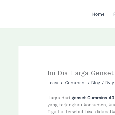
Skip
to
Home
content
Ini Dia Harga Gense
Leave a Comment
/
Blog
/ By
g
Harga dari
genset Cummins 40
yang terjangkau konsumen, kua
Tiga hal tersebut bisa didapa