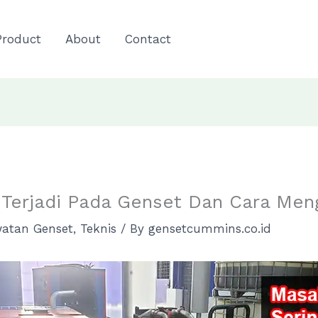
Product
About
Contact
 Terjadi Pada Genset Dan Cara Men
watan Genset
,
Teknis
/ By
gensetcummins.co.id