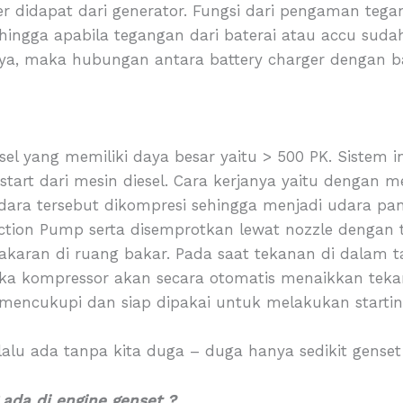
ger didapat dari generator. Fungsi dari pengaman te
hingga apabila tegangan dari baterai atau accu suda
a, maka hubungan antara battery charger dengan ba
diesel yang memiliki daya besar yaitu > 500 PK. Siste
 start dari mesin diesel. Cara kerjanya yaitu dengan
dara tersebut dikompresi sehingga menjadi udara pa
ction Pump serta disemprotkan lewat nozzle dengan t
karan di ruang bakar. Pada saat tekanan di dalam 
a kompressor akan secara otomatis menaikkan teka
encukupi dan siap dipakai untuk melakukan starting
alu ada tanpa kita duga – duga hanya sedikit gens
ada di engine genset ?