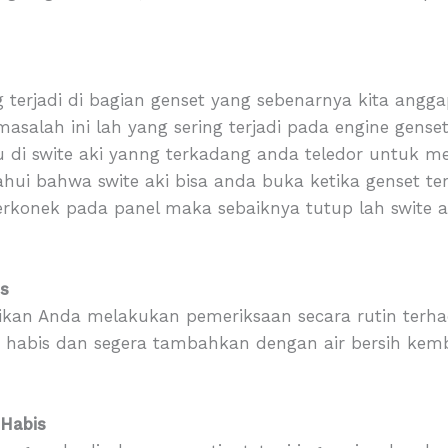
 terjadi di bagian genset yang sebenarnya kita angga
salah ini lah yang sering terjadi pada engine gens
u di swite aki yanng terkadang anda teledor untuk
hui bahwa swite aki bisa anda buka ketika genset te
erkonek pada panel maka sebaiknya tutup lah swite ak
is
stikan Anda melakukan pemeriksaan secara rutin terhad
au habis dan segera tambahkan dengan air bersih kemb
 Habis