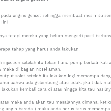
adi pada engine genset sehingga membuat mesin itu se
 ini
ya tetapi mereka yang belum mengerti pasti bertany
erapa tahap yang harus anda lakukan.
i injection setelah itu tekan hand pump berkali-kal
ada maka di bagian nozel aman.
 output solat setelah itu lakukan lagi memompa d
tahui bahwa ada gelembung atau tidak. jika tidak ma
 lakukan kembali cara di atas hingga kita tau hasiln
di atas maka anda akan tau masalahnya dimana, keti
ng angin berada ) maka anda harus terus memomp