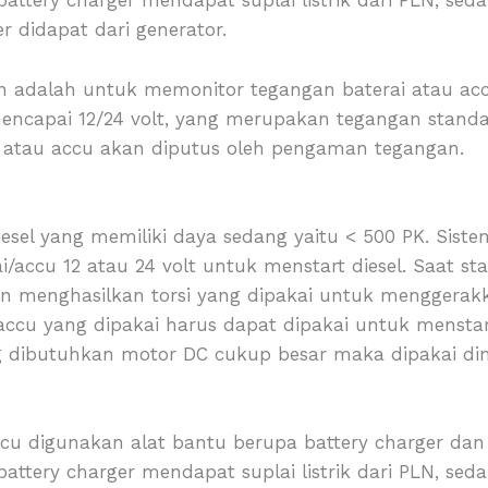
battery charger mendapat suplai listrik dari PLN, sed
r didapat dari generator.
n adalah untuk memonitor tegangan baterai atau acc
 mencapai 12/24 volt, yang merupakan tegangan stan
i atau accu akan diputus oleh pengaman tegangan.
diesel yang memiliki daya sedang yaitu < 500 PK. Si
rai/accu 12 atau 24 volt untuk menstart diesel. Saat s
 dan menghasilkan torsi yang dipakai untuk menggera
 accu yang dipakai harus dapat dipakai untuk menstart
ng dibutuhkan motor DC cukup besar maka dipakai di
accu digunakan alat bantu berupa battery charger d
battery charger mendapat suplai listrik dari PLN, sed