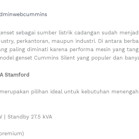
dminwebcummins
genset sebagai sumber listrik cadangan sudah menjad
stry, perkantoran, maupun industri. Di antara berb
ng paling diminati karena performa mesin yang tanggu
 model genset Cummins Silent yang populer dan banyak
VA Stamford
erupakan pilihan ideal untuk kebutuhan menengah sep
W | Standby 27.5 kVA
 premium)