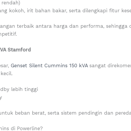
n rendah)
ang kokoh, irit bahan bakar, serta dilengkapi fitur ke
angan terbaik antara harga dan performa, sehingga 
etitif.
kVA Stamford
esar,
Genset Silent Cummins 150 kVA
sangat direkome
kecil.
dby lebih tinggi
y
l untuk beban berat, serta sistem pendingin dan pere
ns di Powerline?