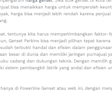
mempengaruhi
harga genset
. Jika stok genset di kota te
njual bisa menaikkan harga untuk memperoleh keunt
anyak, harga bisa menjadi lebih rendah karena penjua
ang.
at, tentunya kita harus mempertimbangkan faktor-fa
amun, Genset Perkins bisa menjadi pilihan tepat karena
n sudah terbukti handal dan efisien dalam penggunaan
an besar di dunia dan memiliki jaringan purnajual y
u cadang dan dukungan teknis. Dengan memilih gen
i sistem pembangkit listrik yang andal dan efisien u
 hanya di Powerline Genset atau web ini, dengan men