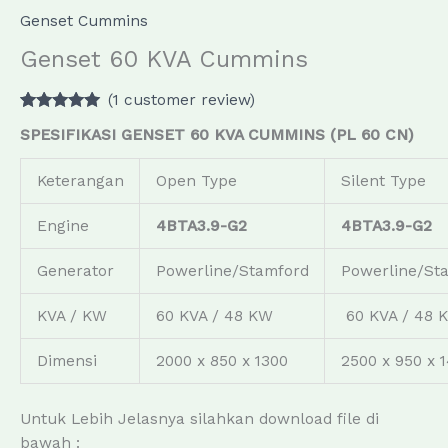
Genset Cummins
Genset 60 KVA Cummins
(
1
customer review)
Rated
1
5.00
SPESIFIKASI GENSET 60 KVA CUMMINS (PL 60 CN)
out of 5
based on
customer
Keterangan
Open Type
Silent Type
rating
Engine
4BTA3.9-G2
4BTA3.9-G2
Generator
Powerline/Stamford
Powerline/St
KVA / KW
60 KVA / 48 KW
60 KVA / 48 
Dimensi
2000 x 850 x 1300
2500 x 950 x 
Untuk Lebih Jelasnya silahkan download file di
bawah :