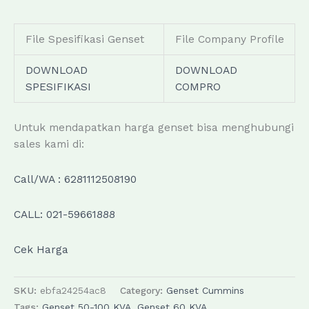
File Spesifikasi Genset
File Company Profile
DOWNLOAD
DOWNLOAD
SPESIFIKASI
COMPRO
Untuk mendapatkan harga genset bisa menghubungi
sales kami di:
Call/WA : 6281112508190
CALL: 021-59661888
Cek Harga
SKU:
ebfa24254ac8
Category:
Genset Cummins
Tags:
Genset 50-100 KVA
,
Genset 60 KVA