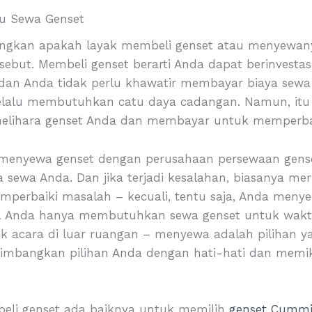
au Sewa Genset
ngkan apakah layak membeli genset atau menyewany
sebut. Membeli genset berarti Anda dapat berinvesta
dan Anda tidak perlu khawatir membayar biaya sewa r
selalu membutuhkan catu daya cadangan. Namun, itu
lihara genset Anda dan membayar untuk memperbaiki
 menyewa genset dengan perusahaan persewaan genset
sewa Anda. Dan jika terjadi kesalahan, biasanya m
mperbaiki masalah – kecuali, tentu saja, Anda men
jika Anda hanya membutuhkan sewa genset
untuk wakt
k acara di luar ruangan – menyewa adalah pilihan ya
imbangkan pilihan Anda dengan hati-hati dan memik
eli genset ada baiknya untuk memilih
genset Cumm