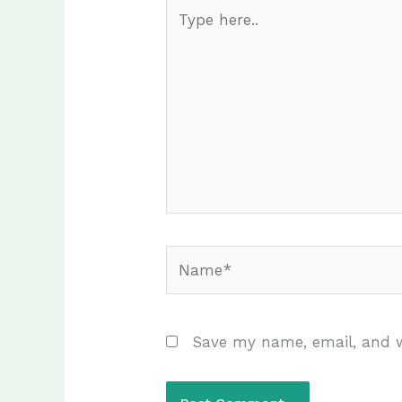
Type
here..
Name*
Save my name, email, and w