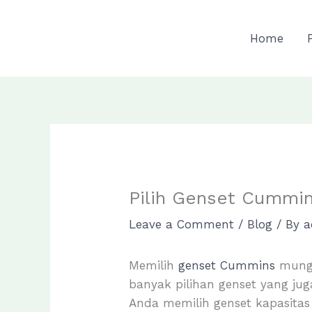
Skip
to
Home
content
Pilih Genset Cummi
Leave a Comment
/
Blog
/ By
a
Memilih
genset Cummins
mungki
banyak pilihan genset yang jug
Anda memilih genset kapasitas 