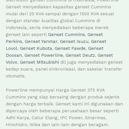
distributor genset Cummins di Indonesia, Powerline
Genset menyediakan kapasitas ganset Cummins
mulai dari 25 KVA sampai dengan 1500 KVA sesuai
dengan standar kualitas global Cummins di
Indonesia, serta menyediakan beberapa merek
genset lain seperti
Genset Cummins
,
Genset
Perkins
,
Genset Yanmar
,
Genset Isuzu
,
Genset
Lovol
,
Genset Kubota
,
Genset Fawde
,
Genset
Doosan
,
Genset Powerline
,
Genset Deutz
,
Genset
Volvo
,
Genset Mitsubishi
dll juga menyediakan genset
kedap suara, panel sinkronisasi, dan sakelar transfer
otomatis.
Powerline mempunyai Harga Genset 375 KVA
Cummins yang siap bersaing dengan produk sejenis
dengan harga terbaik. Genset kami ini digunakan dan
dipercaya oleh beberapa perusahaan besar seperti
Adhi Karya, Catur Elang, IPC Power, Sinarmas,
Hinohidro, Wika dan lain-lain dengan beragam.