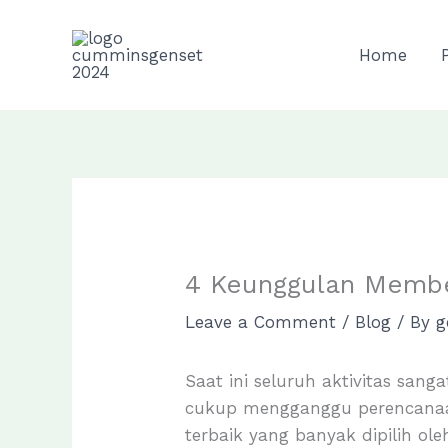
Skip
to
Home
content
4 Keunggulan Membe
Leave a Comment
/
Blog
/ By
g
Saat ini seluruh aktivitas san
cukup mengganggu perencanaan 
terbaik yang banyak dipilih o